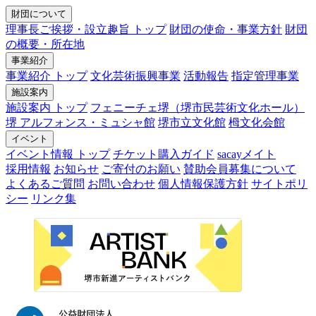
財団について
理事長ご挨拶・設立趣旨 トップ
財団の使命・事業方針
財団
の概要・所在地
事業紹介
事業紹介 トップ
文化芸術振興事業
活動報告
指定管理事業
施設案内
施設案内 トップ
フェニーチェ堺（堺市民芸術文化ホール）
堺 アルフォンス・ミュシャ館
堺市立文化館
栂文化会館
イベント
イベント情報 トップ
チケット購入ガイド
sacayメイト
採用情報
お知らせ
ご寄付のお願い
賛助会員募集について
よくあるご質問
お問い合わせ
個人情報保護方針
サイトポリ
シー
リンク集