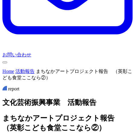
お問い合わせ
Home
活動報告
まちなかアートプロジェクト報告 （英彰こ
ども食堂ここなら②）
report
文
化
芸
術
振
興
事
業
活
動
報
告
まちなかアートプロジェクト報告
（英彰こども食堂ここなら②）