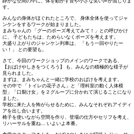
静かな空間の中に、体を動かす音や小さな笑い声が混じりま
す。
みんなの身体がほぐれたところで、 身体全体を使ってジャ
ンケンをするワークが始まりました。
まみちゃんの 「グーのポーズ考えてみて！」との呼びかけ
に、 子どもたちは、ためらいなくポーズを考えます。
大盛り上がりのジャンケン列車は、 「もう一回やりたー
い！」 との要望も。
さて、今回のワークショップのメインのワークである、
【おばけやしきをつくろう】 も、みんなの積極的な様子が
見られました。
まずは、まみちゃんと一緒に学校のおばけを考えます。
その中で 「トイレの花子さん」と「理科室の動く人体模
型」「口裂け女」を２グループに分かれて演じることになり
ました。
学校に来た人を怖がらせるために、みんなそれぞれアイディ
アを出し合います。
椅子を使いながら空間を作り、登場の仕方やセリフを考え、
リハーサルを重ね… いよいよ本番。