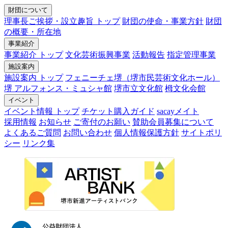
財団について
理事長ご挨拶・設立趣旨 トップ
財団の使命・事業方針
財団
の概要・所在地
事業紹介
事業紹介 トップ
文化芸術振興事業
活動報告
指定管理事業
施設案内
施設案内 トップ
フェニーチェ堺（堺市民芸術文化ホール）
堺 アルフォンス・ミュシャ館
堺市立文化館
栂文化会館
イベント
イベント情報 トップ
チケット購入ガイド
sacayメイト
採用情報
お知らせ
ご寄付のお願い
賛助会員募集について
よくあるご質問
お問い合わせ
個人情報保護方針
サイトポリ
シー
リンク集