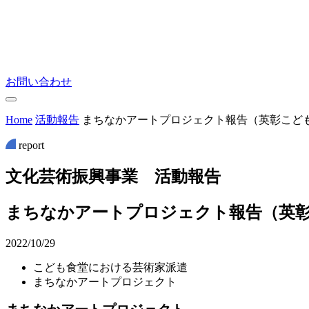
お問い合わせ
Home
活動報告
まちなかアートプロジェクト報告（英彰こど
report
文
化
芸
術
振
興
事
業
活
動
報
告
まちなかアートプロジェクト報告（英
2022/10/29
こども食堂における芸術家派遣
まちなかアートプロジェクト