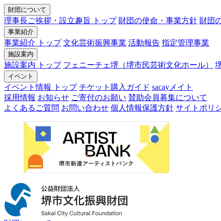
財団について
理事長ご挨拶・設立趣旨 トップ
財団の使命・事業方針
財団
事業紹介
事業紹介 トップ
文化芸術振興事業
活動報告
指定管理事業
施設案内
施設案内 トップ
フェニーチェ堺（堺市民芸術文化ホール）
イベント
イベント情報 トップ
チケット購入ガイド
sacayメイト
採用情報
お知らせ
ご寄付のお願い
賛助会員募集について
よくあるご質問
お問い合わせ
個人情報保護方針
サイトポリ