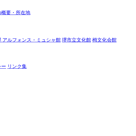
の概要・所在地
堺 アルフォンス・ミュシャ館
堺市立文化館
栂文化会館
シー
リンク集