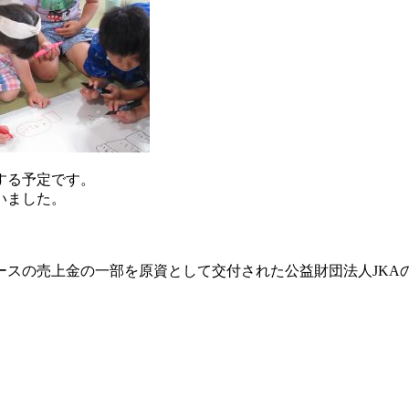
する予定です。
いました。
ースの売上金の一部を原資として交付された公益財団法人
JKA