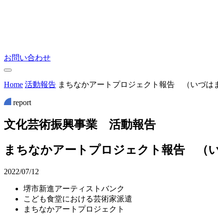
お問い合わせ
Home
活動報告
まちなかアートプロジェクト報告 （いづは
report
文
化
芸
術
振
興
事
業
活
動
報
告
まちなかアートプロジェクト報告 （
2022/07/12
堺市新進アーティストバンク
こども食堂における芸術家派遣
まちなかアートプロジェクト