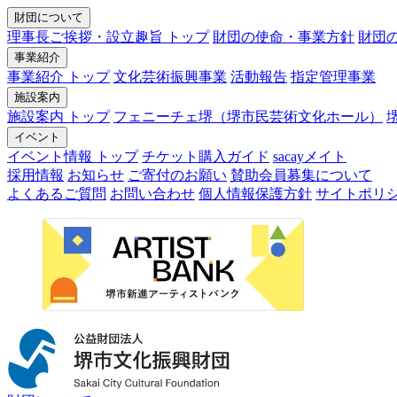
財団について
理事長ご挨拶・設立趣旨 トップ
財団の使命・事業方針
財団
事業紹介
事業紹介 トップ
文化芸術振興事業
活動報告
指定管理事業
施設案内
施設案内 トップ
フェニーチェ堺（堺市民芸術文化ホール）
イベント
イベント情報 トップ
チケット購入ガイド
sacayメイト
採用情報
お知らせ
ご寄付のお願い
賛助会員募集について
よくあるご質問
お問い合わせ
個人情報保護方針
サイトポリ