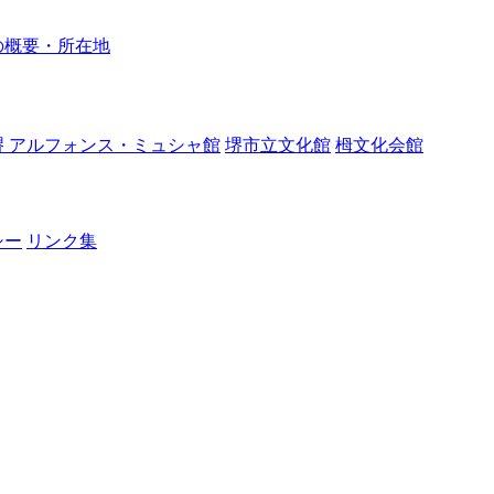
の概要・所在地
堺 アルフォンス・ミュシャ館
堺市立文化館
栂文化会館
シー
リンク集