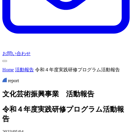
お問い合わせ
Home
活動報告
令和４年度実践研修プログラム活動報告
report
文
化
芸
術
振
興
事
業
活
動
報
告
令和４年度実践研修プログラム活動報
告
2023/05/04