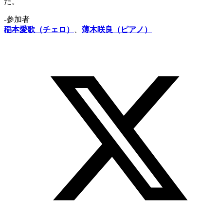
た。
‐参加者
稲本愛歌（チェロ）
、
薄木咲良（ピアノ）