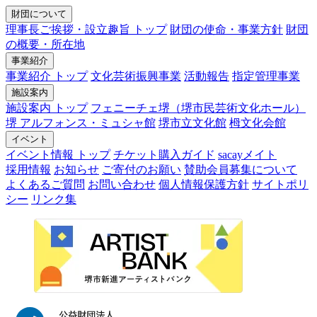
財団について
理事長ご挨拶・設立趣旨 トップ
財団の使命・事業方針
財団
の概要・所在地
事業紹介
事業紹介 トップ
文化芸術振興事業
活動報告
指定管理事業
施設案内
施設案内 トップ
フェニーチェ堺（堺市民芸術文化ホール）
堺 アルフォンス・ミュシャ館
堺市立文化館
栂文化会館
イベント
イベント情報 トップ
チケット購入ガイド
sacayメイト
採用情報
お知らせ
ご寄付のお願い
賛助会員募集について
よくあるご質問
お問い合わせ
個人情報保護方針
サイトポリ
シー
リンク集