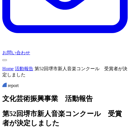
お問い合わせ
Home
活動報告
第52回堺市新人音楽コンクール 受賞者が決
定しました
report
文
化
芸
術
振
興
事
業
活
動
報
告
第52回堺市新人音楽コンクール 受賞
者が決定しました