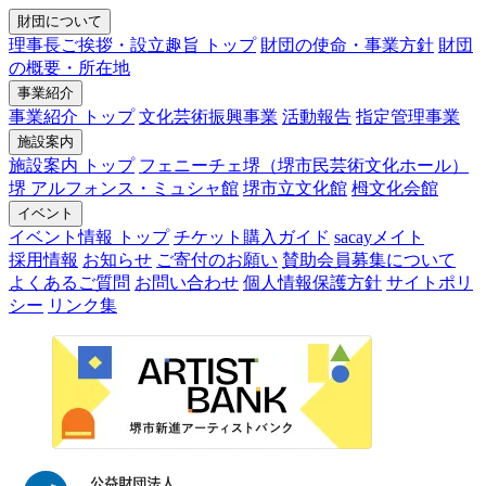
財団について
理事長ご挨拶・設立趣旨 トップ
財団の使命・事業方針
財団
の概要・所在地
事業紹介
事業紹介 トップ
文化芸術振興事業
活動報告
指定管理事業
施設案内
施設案内 トップ
フェニーチェ堺（堺市民芸術文化ホール）
堺 アルフォンス・ミュシャ館
堺市立文化館
栂文化会館
イベント
イベント情報 トップ
チケット購入ガイド
sacayメイト
採用情報
お知らせ
ご寄付のお願い
賛助会員募集について
よくあるご質問
お問い合わせ
個人情報保護方針
サイトポリ
シー
リンク集