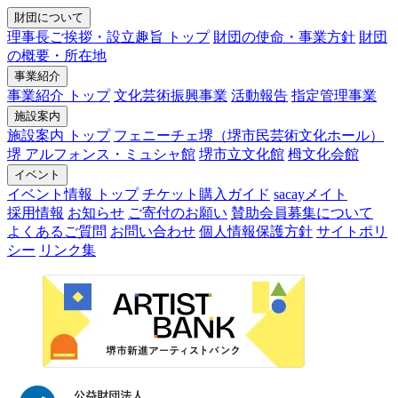
財団について
理事長ご挨拶・設立趣旨 トップ
財団の使命・事業方針
財団
の概要・所在地
事業紹介
事業紹介 トップ
文化芸術振興事業
活動報告
指定管理事業
施設案内
施設案内 トップ
フェニーチェ堺（堺市民芸術文化ホール）
堺 アルフォンス・ミュシャ館
堺市立文化館
栂文化会館
イベント
イベント情報 トップ
チケット購入ガイド
sacayメイト
採用情報
お知らせ
ご寄付のお願い
賛助会員募集について
よくあるご質問
お問い合わせ
個人情報保護方針
サイトポリ
シー
リンク集