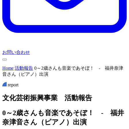
お問い合わせ
Home
活動報告
0～2歳さんも音楽であそぼ！ ‐ 福井奈津
音さん（ピアノ）出演
report
文
化
芸
術
振
興
事
業
活
動
報
告
0～2歳さんも音楽であそぼ！ ‐ 福井
奈津音さん（ピアノ）出演