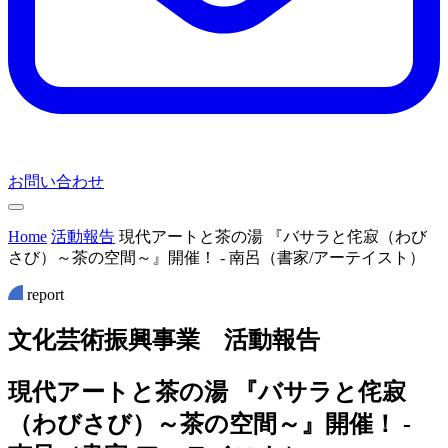
お問い合わせ
Home
活動報告
現代アートと茶の湯 『バサラと侘寂（わび
さび）～茶の空間～』開催！ ‐ 南呂（書家/アーテイスト）
report
文
化
芸
術
振
興
事
業
活
動
報
告
現代アートと茶の湯 『バサラと侘寂
（わびさび）～茶の空間～』開催！ ‐