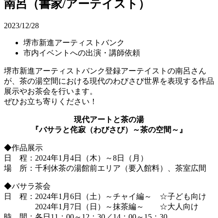
南呂（書家/アーテイスト）
2023/12/28
堺市新進アーティストバンク
市内イベントへの出演・講師依頼
堺市新進アーティストバンク登録アーテイストの南呂さん
が、茶の湯空間における現代のわびさび世界を表現する作品
展示やお茶会を行います。
ぜひお立ち寄りください！
現代アートと茶の湯
『バサラと侘寂（わびさび）～茶の空間～』
◆作品展示
日 程：2024年1月4日（木）～8日（月）
場 所：千利休茶の湯館前エリア（要入館料）、茶室広間
◆バサラ茶会
日 程：2024年1月6日（土）～チャイ編～ ☆子ども向け
2024年1月7日（日）～抹茶編～ ☆大人向け
時 間：各日11：00～12：30／14：00～15：30