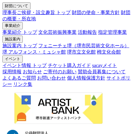
財団について
理事長ご挨拶・設立趣旨 トップ
財団の使命・事業方針
財団
の概要・所在地
事業紹介
事業紹介 トップ
文化芸術振興事業
活動報告
指定管理事業
施設案内
施設案内 トップ
フェニーチェ堺（堺市民芸術文化ホール）
堺 アルフォンス・ミュシャ館
堺市立文化館
栂文化会館
イベント
イベント情報 トップ
チケット購入ガイド
sacayメイト
採用情報
お知らせ
ご寄付のお願い
賛助会員募集について
よくあるご質問
お問い合わせ
個人情報保護方針
サイトポリ
シー
リンク集