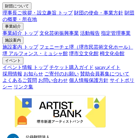
財団について
理事長ご挨拶・設立趣旨 トップ
財団の使命・事業方針
財団
の概要・所在地
事業紹介
事業紹介 トップ
文化芸術振興事業
活動報告
指定管理事業
施設案内
施設案内 トップ
フェニーチェ堺（堺市民芸術文化ホール）
堺 アルフォンス・ミュシャ館
堺市立文化館
栂文化会館
イベント
イベント情報 トップ
チケット購入ガイド
sacayメイト
採用情報
お知らせ
ご寄付のお願い
賛助会員募集について
よくあるご質問
お問い合わせ
個人情報保護方針
サイトポリ
シー
リンク集