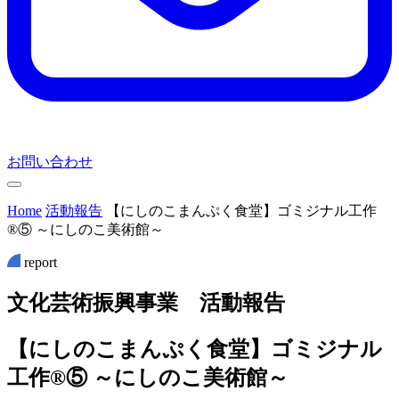
お問い合わせ
Home
活動報告
【にしのこまんぷく食堂】ゴミジナル工作
®⑤ ～にしのこ美術館～
report
文
化
芸
術
振
興
事
業
活
動
報
告
【にしのこまんぷく食堂】ゴミジナル
工作®⑤ ～にしのこ美術館～