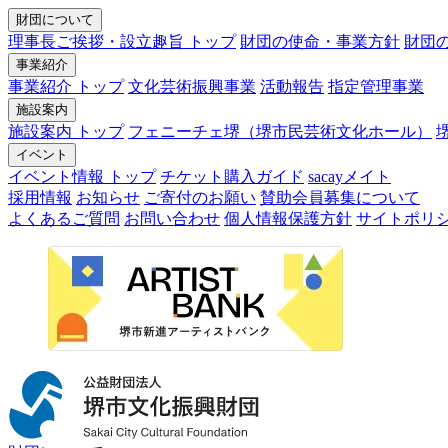
財団について
理事長ご挨拶・設立趣旨 トップ
財団の使命・事業方針
財団
事業紹介
事業紹介 トップ
文化芸術振興事業
活動報告
指定管理事業
施設案内
施設案内 トップ
フェニーチェ堺（堺市民芸術文化ホール）
イベント
イベント情報 トップ
チケット購入ガイド
sacayメイト
採用情報
お知らせ
ご寄付のお願い
賛助会員募集について
よくあるご質問
お問い合わせ
個人情報保護方針
サイトポリ