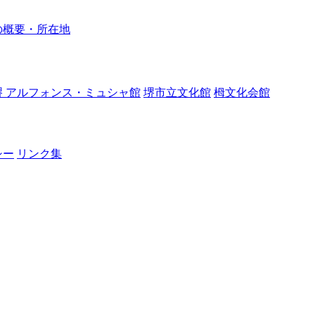
の概要・所在地
堺 アルフォンス・ミュシャ館
堺市立文化館
栂文化会館
シー
リンク集