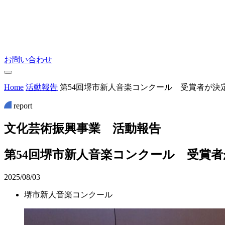
お問い合わせ
Home
活動報告
第54回堺市新人音楽コンクール 受賞者が決
report
文
化
芸
術
振
興
事
業
活
動
報
告
第54回堺市新人音楽コンクール 受賞
2025/08/03
堺市新人音楽コンクール