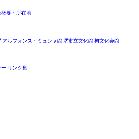
の概要・所在地
堺 アルフォンス・ミュシャ館
堺市立文化館
栂文化会館
シー
リンク集