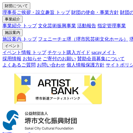
財団について
理事長ご挨拶・設立趣旨 トップ
財団の使命・事業方針
財団
事業紹介
事業紹介 トップ
文化芸術振興事業
活動報告
指定管理事業
施設案内
施設案内 トップ
フェニーチェ堺（堺市民芸術文化ホール）
イベント
イベント情報 トップ
チケット購入ガイド
sacayメイト
採用情報
お知らせ
ご寄付のお願い
賛助会員募集について
よくあるご質問
お問い合わせ
個人情報保護方針
サイトポリ