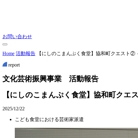
お問い合わせ
Home
活動報告
【にしのこまんぷく食堂】協和町クエスト② 
report
文
化
芸
術
振
興
事
業
活
動
報
告
【にしのこまんぷく食堂】協和町クエス
2025/12/22
こども食堂における芸術家派遣