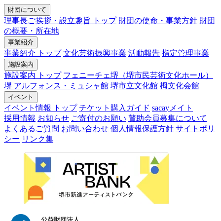
財団について
理事長ご挨拶・設立趣旨 トップ
財団の使命・事業方針
財団
の概要・所在地
事業紹介
事業紹介 トップ
文化芸術振興事業
活動報告
指定管理事業
施設案内
施設案内 トップ
フェニーチェ堺（堺市民芸術文化ホール）
堺 アルフォンス・ミュシャ館
堺市立文化館
栂文化会館
イベント
イベント情報 トップ
チケット購入ガイド
sacayメイト
採用情報
お知らせ
ご寄付のお願い
賛助会員募集について
よくあるご質問
お問い合わせ
個人情報保護方針
サイトポリ
シー
リンク集