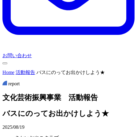
お問い合わせ
Home
活動報告
バスにのってお出かけしよう★
report
文
化
芸
術
振
興
事
業
活
動
報
告
バスにのってお出かけしよう★
2025/08/19