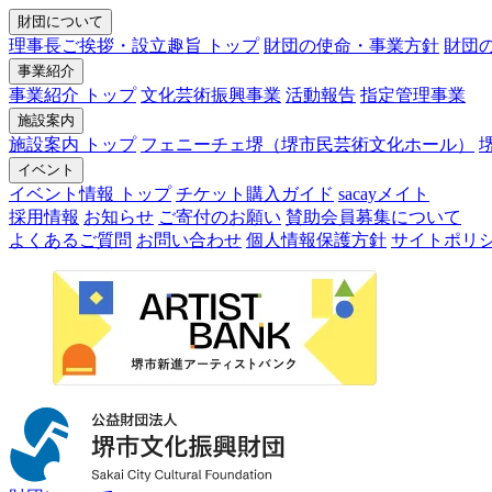
財団について
理事長ご挨拶・設立趣旨 トップ
財団の使命・事業方針
財団
事業紹介
事業紹介 トップ
文化芸術振興事業
活動報告
指定管理事業
施設案内
施設案内 トップ
フェニーチェ堺（堺市民芸術文化ホール）
イベント
イベント情報 トップ
チケット購入ガイド
sacayメイト
採用情報
お知らせ
ご寄付のお願い
賛助会員募集について
よくあるご質問
お問い合わせ
個人情報保護方針
サイトポリ