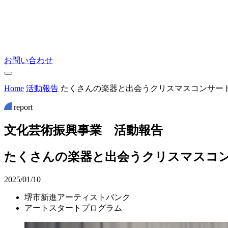
お問い合わせ
Home
活動報告
たくさんの楽器と出会うクリスマスコンサー
report
文
化
芸
術
振
興
事
業
活
動
報
告
たくさんの楽器と出会うクリスマスコ
2025/01/10
堺市新進アーティストバンク
アートスタートプログラム