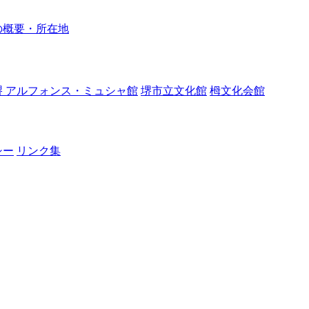
の概要・所在地
堺 アルフォンス・ミュシャ館
堺市立文化館
栂文化会館
シー
リンク集