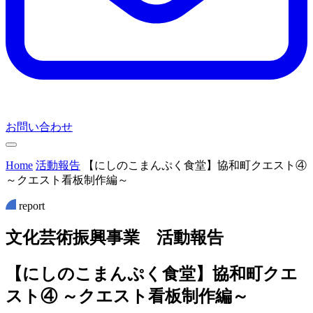
お問い合わせ
Home
活動報告
【にしのこまんぷく食堂】協和町クエスト④
～クエスト看板制作編～
report
文
化
芸
術
振
興
事
業
活
動
報
告
【にしのこまんぷく食堂】協和町クエ
スト④ ～クエスト看板制作編～