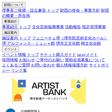
財団について
理事長ご挨拶・設立趣旨 トップ
財団の使命・事業方針
財団
の概要・所在地
事業紹介
事業紹介 トップ
文化芸術振興事業
活動報告
指定管理事業
施設案内
施設案内 トップ
フェニーチェ堺（堺市民芸術文化ホール）
堺 アルフォンス・ミュシャ館
堺市立文化館
栂文化会館
イベント
イベント情報 トップ
チケット購入ガイド
sacayメイト
採用情報
お知らせ
ご寄付のお願い
賛助会員募集について
よくあるご質問
お問い合わせ
個人情報保護方針
サイトポリ
シー
リンク集