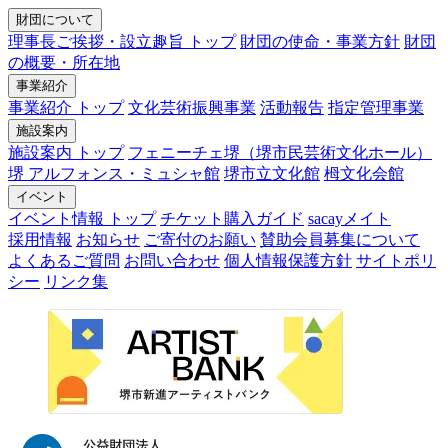
財団について
理事長ご挨拶・設立趣旨 トップ
財団の使命・事業方針
財団
の概要・所在地
事業紹介
事業紹介 トップ
文化芸術振興事業
活動報告
指定管理事業
施設案内
施設案内 トップ
フェニーチェ堺（堺市民芸術文化ホール）
堺 アルフォンス・ミュシャ館
堺市立文化館
栂文化会館
イベント
イベント情報 トップ
チケット購入ガイド
sacayメイト
採用情報
お知らせ
ご寄付のお願い
賛助会員募集について
よくあるご質問
お問い合わせ
個人情報保護方針
サイトポリ
シー
リンク集