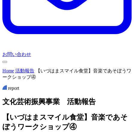
お問い合わせ
Home
活動報告
【いづはまスマイル食堂】音楽であそぼうワ
ークショップ④
report
文
化
芸
術
振
興
事
業
活
動
報
告
【いづはまスマイル食堂】音楽であそ
ぼうワークショップ④