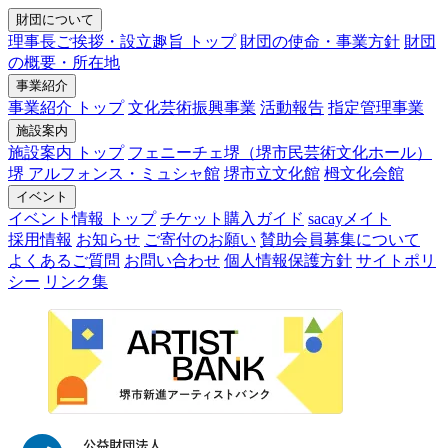
財団について
理事長ご挨拶・設立趣旨 トップ
財団の使命・事業方針
財団
の概要・所在地
事業紹介
事業紹介 トップ
文化芸術振興事業
活動報告
指定管理事業
施設案内
施設案内 トップ
フェニーチェ堺（堺市民芸術文化ホール）
堺 アルフォンス・ミュシャ館
堺市立文化館
栂文化会館
イベント
イベント情報 トップ
チケット購入ガイド
sacayメイト
採用情報
お知らせ
ご寄付のお願い
賛助会員募集について
よくあるご質問
お問い合わせ
個人情報保護方針
サイトポリ
シー
リンク集