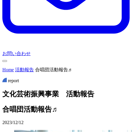
お問い合わせ
Home
活動報告
合唱団活動報告♬
report
文
化
芸
術
振
興
事
業
活
動
報
告
合唱団活動報告♬
2023/12/12