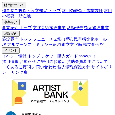
財団について
理事長ご挨拶・設立趣旨 トップ
財団の使命・事業方針
財団
の概要・所在地
事業紹介
事業紹介 トップ
文化芸術振興事業
活動報告
指定管理事業
施設案内
施設案内 トップ
フェニーチェ堺（堺市民芸術文化ホール）
堺 アルフォンス・ミュシャ館
堺市立文化館
栂文化会館
イベント
イベント情報 トップ
チケット購入ガイド
sacayメイト
採用情報
お知らせ
ご寄付のお願い
賛助会員募集について
よくあるご質問
お問い合わせ
個人情報保護方針
サイトポリ
シー
リンク集