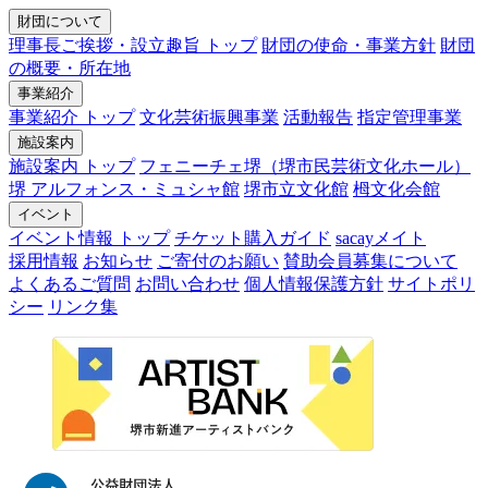
財団について
理事長ご挨拶・設立趣旨 トップ
財団の使命・事業方針
財団
の概要・所在地
事業紹介
事業紹介 トップ
文化芸術振興事業
活動報告
指定管理事業
施設案内
施設案内 トップ
フェニーチェ堺（堺市民芸術文化ホール）
堺 アルフォンス・ミュシャ館
堺市立文化館
栂文化会館
イベント
イベント情報 トップ
チケット購入ガイド
sacayメイト
採用情報
お知らせ
ご寄付のお願い
賛助会員募集について
よくあるご質問
お問い合わせ
個人情報保護方針
サイトポリ
シー
リンク集