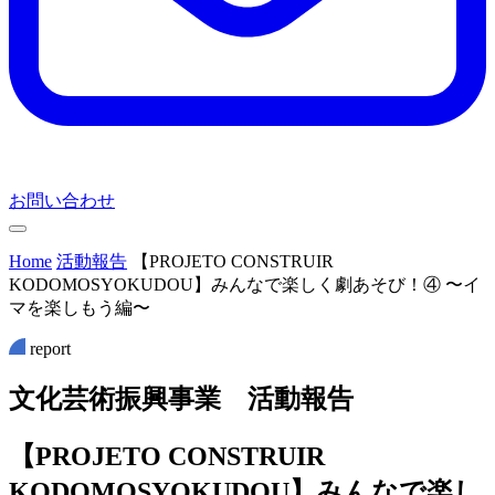
お問い合わせ
Home
活動報告
【PROJETO CONSTRUIR
KODOMOSYOKUDOU】みんなで楽しく劇あそび！④ 〜イ
マを楽しもう編〜
report
文
化
芸
術
振
興
事
業
活
動
報
告
【PROJETO CONSTRUIR
KODOMOSYOKUDOU】みんなで楽し