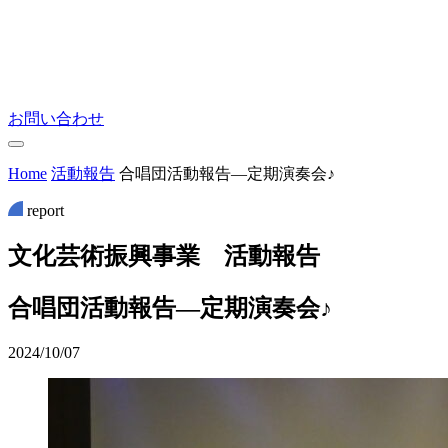
お問い合わせ
Home
活動報告
合唱団活動報告―定期演奏会♪
report
文
化
芸
術
振
興
事
業
活
動
報
告
合唱団活動報告―定期演奏会♪
2024/10/07