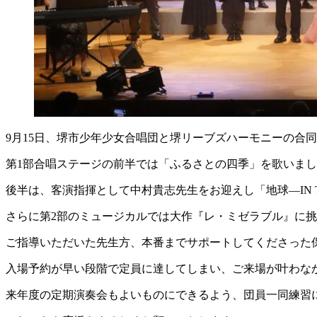
9月15日、堺市少年少女合唱団と堺リーブズハーモニーの合
第1部合唱ステージの前半では「ふるさとの四季」を歌いま
後半は、客演指揮として中村貴志先生をお迎えし「地球―IN 
さらに第2部のミュージカルでは大作『レ・ミゼラブル』に
ご指導いただいた先生方、本番までサポートしてくださった
入場予約が早い段階で定員に達してしまい、ご来場が叶わな
来年度の定期演奏会もよいものにできるよう、団員一同練習