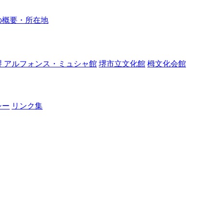
の概要・所在地
堺 アルフォンス・ミュシャ館
堺市立文化館
栂文化会館
シー
リンク集