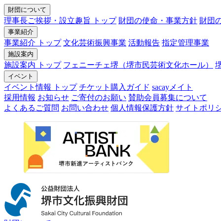
財団について
理事長ご挨拶・設立趣旨 トップ
財団の使命・事業方針
財団
事業紹介
事業紹介 トップ
文化芸術振興事業
活動報告
指定管理事業
施設案内
施設案内 トップ
フェニーチェ堺（堺市民芸術文化ホール）
イベント
イベント情報 トップ
チケット購入ガイド
sacayメイト
採用情報
お知らせ
ご寄付のお願い
賛助会員募集について
よくあるご質問
お問い合わせ
個人情報保護方針
サイトポリ