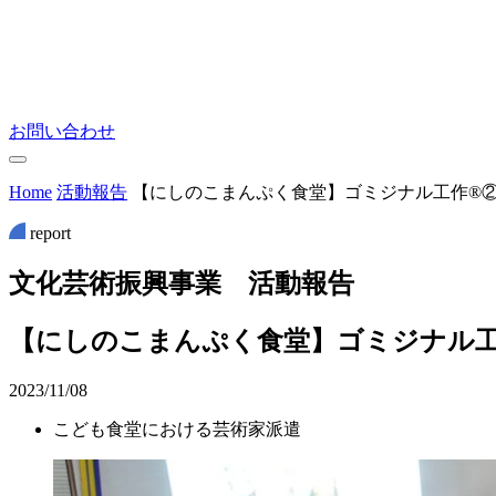
お問い合わせ
Home
活動報告
【にしのこまんぷく食堂】ゴミジナル工作®
report
文
化
芸
術
振
興
事
業
活
動
報
告
【にしのこまんぷく食堂】ゴミジナル工
2023/11/08
こども食堂における芸術家派遣