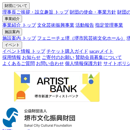
財団について
理事長ご挨拶・設立趣旨 トップ
財団の使命・事業方針
財団
事業紹介
事業紹介 トップ
文化芸術振興事業
活動報告
指定管理事業
施設案内
施設案内 トップ
フェニーチェ堺（堺市民芸術文化ホール）
イベント
イベント情報 トップ
チケット購入ガイド
sacayメイト
採用情報
お知らせ
ご寄付のお願い
賛助会員募集について
よくあるご質問
お問い合わせ
個人情報保護方針
サイトポリ