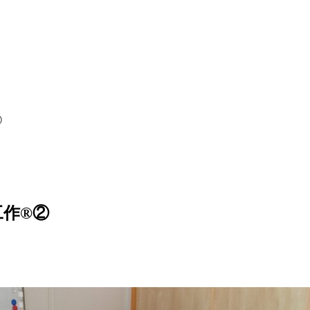
②
作®②