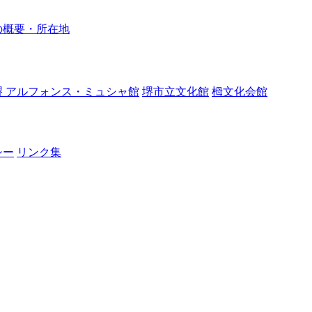
の概要・所在地
堺 アルフォンス・ミュシャ館
堺市立文化館
栂文化会館
シー
リンク集