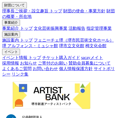
財団について
理事長ご挨拶・設立趣旨 トップ
財団の使命・事業方針
財団
の概要・所在地
事業紹介
事業紹介 トップ
文化芸術振興事業
活動報告
指定管理事業
施設案内
施設案内 トップ
フェニーチェ堺（堺市民芸術文化ホール）
堺 アルフォンス・ミュシャ館
堺市立文化館
栂文化会館
イベント
イベント情報 トップ
チケット購入ガイド
sacayメイト
採用情報
お知らせ
ご寄付のお願い
賛助会員募集について
よくあるご質問
お問い合わせ
個人情報保護方針
サイトポリ
シー
リンク集