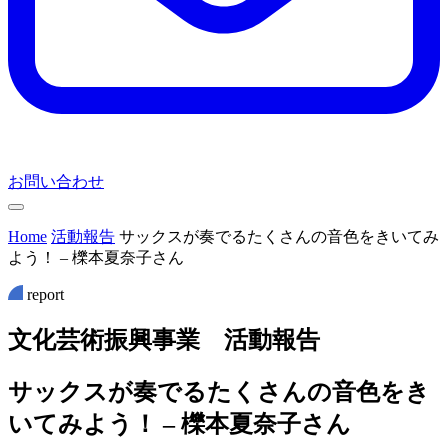
お問い合わせ
Home
活動報告
サックスが奏でるたくさんの音色をきいてみ
よう！ – 櫟本夏奈子さん
report
文
化
芸
術
振
興
事
業
活
動
報
告
サックスが奏でるたくさんの音色をき
いてみよう！ – 櫟本夏奈子さん