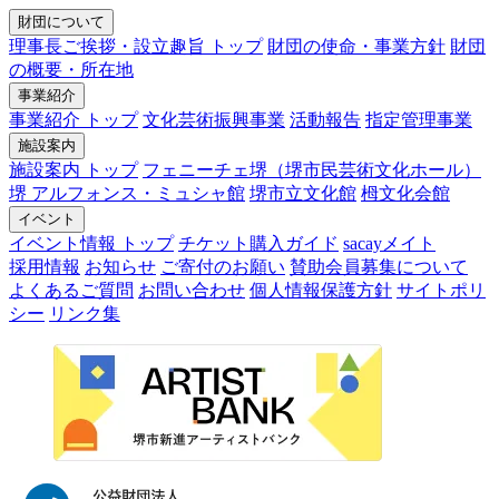
財団について
理事長ご挨拶・設立趣旨 トップ
財団の使命・事業方針
財団
の概要・所在地
事業紹介
事業紹介 トップ
文化芸術振興事業
活動報告
指定管理事業
施設案内
施設案内 トップ
フェニーチェ堺（堺市民芸術文化ホール）
堺 アルフォンス・ミュシャ館
堺市立文化館
栂文化会館
イベント
イベント情報 トップ
チケット購入ガイド
sacayメイト
採用情報
お知らせ
ご寄付のお願い
賛助会員募集について
よくあるご質問
お問い合わせ
個人情報保護方針
サイトポリ
シー
リンク集