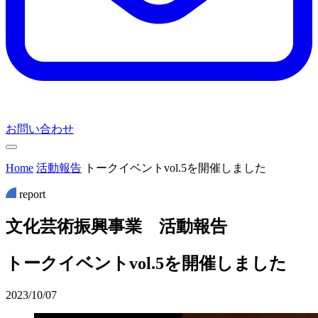
お問い合わせ
Home
活動報告
トークイベントvol.5を開催しました
report
文
化
芸
術
振
興
事
業
活
動
報
告
トークイベントvol.5を開催しました
2023/10/07