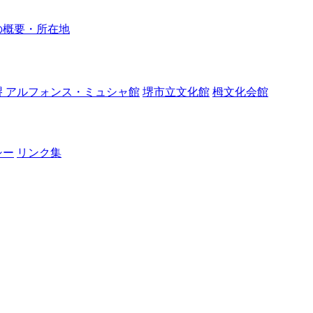
の概要・所在地
堺 アルフォンス・ミュシャ館
堺市立文化館
栂文化会館
シー
リンク集