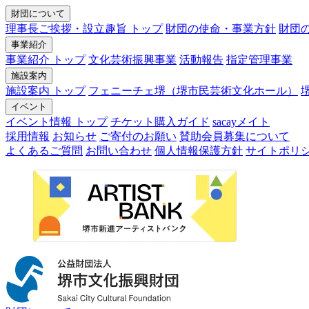
財団について
理事長ご挨拶・設立趣旨 トップ
財団の使命・事業方針
財団
事業紹介
事業紹介 トップ
文化芸術振興事業
活動報告
指定管理事業
施設案内
施設案内 トップ
フェニーチェ堺（堺市民芸術文化ホール）
イベント
イベント情報 トップ
チケット購入ガイド
sacayメイト
採用情報
お知らせ
ご寄付のお願い
賛助会員募集について
よくあるご質問
お問い合わせ
個人情報保護方針
サイトポリ