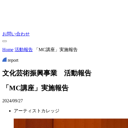
お問い合わせ
Home
活動報告
「MC講座」実施報告
report
文
化
芸
術
振
興
事
業
活
動
報
告
「MC講座」実施報告
2024/09/27
アーティストカレッジ