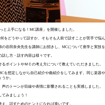
方がもっと上手になる！MC講座」を開催しました。
、何をどうやって話すか、そもそも人前で話すことが苦手で悩
師の谷田奈央先生を講師にお招きし、MCについて座学と実技
の話し方・話す内容は様々です。
けるポイントやＭＣの考え方について教えていただきました。
MCを想定しながら自己紹介や曲紹介をしてみます。同じ楽器
ょうか。
、声のトーンが目線や表情に影響されることも実感しました。
してみましょう！
考え、話すためのヒントになれば幸いです。