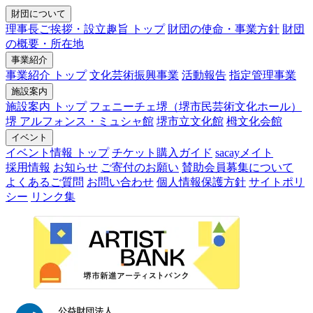
財団について
理事長ご挨拶・設立趣旨 トップ
財団の使命・事業方針
財団
の概要・所在地
事業紹介
事業紹介 トップ
文化芸術振興事業
活動報告
指定管理事業
施設案内
施設案内 トップ
フェニーチェ堺（堺市民芸術文化ホール）
堺 アルフォンス・ミュシャ館
堺市立文化館
栂文化会館
イベント
イベント情報 トップ
チケット購入ガイド
sacayメイト
採用情報
お知らせ
ご寄付のお願い
賛助会員募集について
よくあるご質問
お問い合わせ
個人情報保護方針
サイトポリ
シー
リンク集