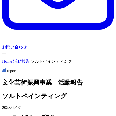
お問い合わせ
Home
活動報告
ソルトペインティング
report
文
化
芸
術
振
興
事
業
活
動
報
告
ソルトペインティング
2023/09/07