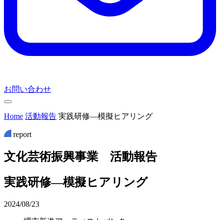
お問い合わせ
Home
活動報告
実践研修―模擬ヒアリング
report
文
化
芸
術
振
興
事
業
活
動
報
告
実践研修―模擬ヒアリング
2024/08/23