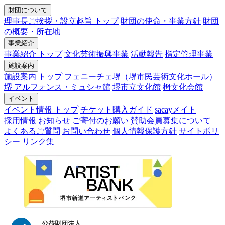
財団について
理事長ご挨拶・設立趣旨 トップ
財団の使命・事業方針
財団
の概要・所在地
事業紹介
事業紹介 トップ
文化芸術振興事業
活動報告
指定管理事業
施設案内
施設案内 トップ
フェニーチェ堺（堺市民芸術文化ホール）
堺 アルフォンス・ミュシャ館
堺市立文化館
栂文化会館
イベント
イベント情報 トップ
チケット購入ガイド
sacayメイト
採用情報
お知らせ
ご寄付のお願い
賛助会員募集について
よくあるご質問
お問い合わせ
個人情報保護方針
サイトポリ
シー
リンク集