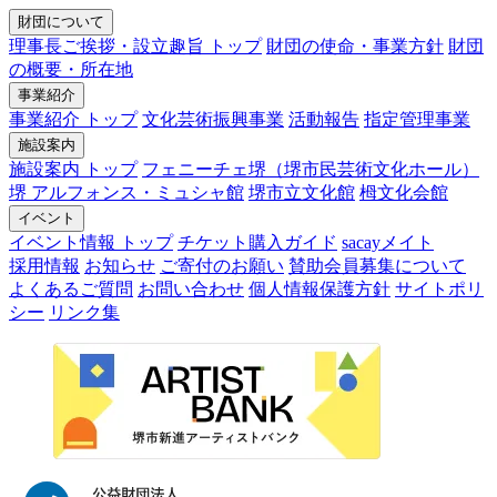
財団について
理事長ご挨拶・設立趣旨 トップ
財団の使命・事業方針
財団
の概要・所在地
事業紹介
事業紹介 トップ
文化芸術振興事業
活動報告
指定管理事業
施設案内
施設案内 トップ
フェニーチェ堺（堺市民芸術文化ホール）
堺 アルフォンス・ミュシャ館
堺市立文化館
栂文化会館
イベント
イベント情報 トップ
チケット購入ガイド
sacayメイト
採用情報
お知らせ
ご寄付のお願い
賛助会員募集について
よくあるご質問
お問い合わせ
個人情報保護方針
サイトポリ
シー
リンク集