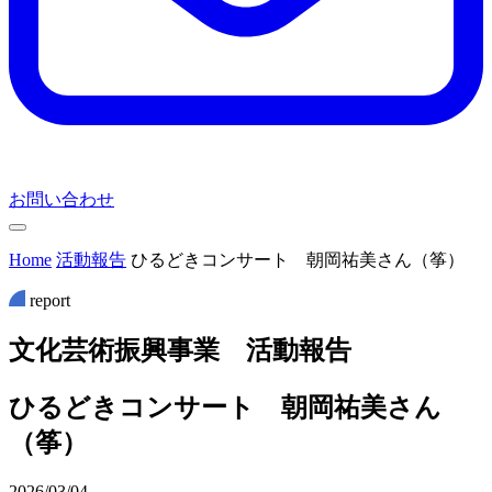
お問い合わせ
Home
活動報告
ひるどきコンサート 朝岡祐美さん（筝）
report
文
化
芸
術
振
興
事
業
活
動
報
告
ひるどきコンサート 朝岡祐美さん
（筝）
2026/03/04