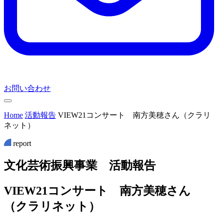
お問い合わせ
Home
活動報告
VIEW21コンサート 南方美穂さん（クラリ
ネット）
report
文
化
芸
術
振
興
事
業
活
動
報
告
VIEW21コンサート 南方美穂さん
（クラリネット）