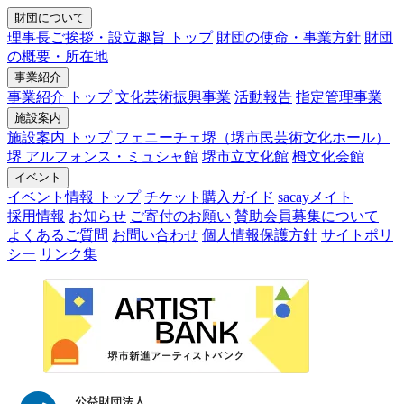
財団について
理事長ご挨拶・設立趣旨 トップ
財団の使命・事業方針
財団
の概要・所在地
事業紹介
事業紹介 トップ
文化芸術振興事業
活動報告
指定管理事業
施設案内
施設案内 トップ
フェニーチェ堺（堺市民芸術文化ホール）
堺 アルフォンス・ミュシャ館
堺市立文化館
栂文化会館
イベント
イベント情報 トップ
チケット購入ガイド
sacayメイト
採用情報
お知らせ
ご寄付のお願い
賛助会員募集について
よくあるご質問
お問い合わせ
個人情報保護方針
サイトポリ
シー
リンク集