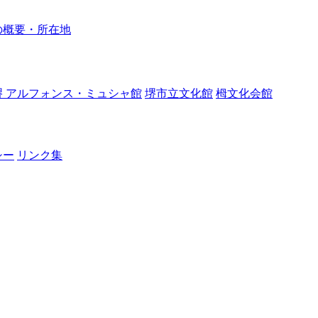
の概要・所在地
堺 アルフォンス・ミュシャ館
堺市立文化館
栂文化会館
シー
リンク集