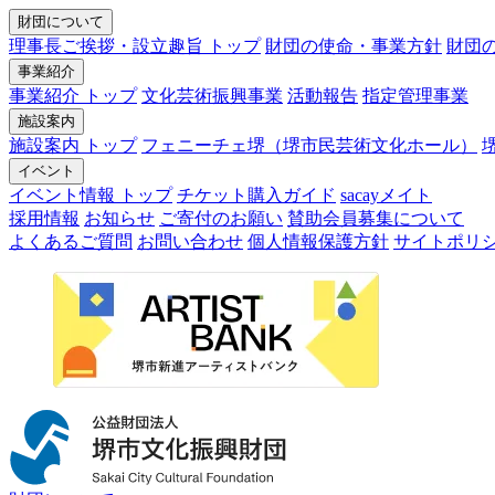
財団について
理事長ご挨拶・設立趣旨 トップ
財団の使命・事業方針
財団
事業紹介
事業紹介 トップ
文化芸術振興事業
活動報告
指定管理事業
施設案内
施設案内 トップ
フェニーチェ堺（堺市民芸術文化ホール）
イベント
イベント情報 トップ
チケット購入ガイド
sacayメイト
採用情報
お知らせ
ご寄付のお願い
賛助会員募集について
よくあるご質問
お問い合わせ
個人情報保護方針
サイトポリ