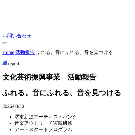
お問い合わせ
Home
活動報告
ふれる。音にふれる、音を見つける
report
文
化
芸
術
振
興
事
業
活
動
報
告
ふれる。音にふれる、音を見つける
2026/03/30
堺市新進アーティストバンク
音楽アウトリーチ実践研修
アートスタートプログラム