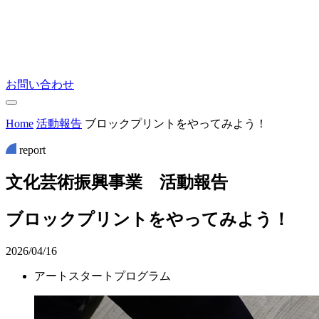
お問い合わせ
Home
活動報告
ブロックプリントをやってみよう！
report
文
化
芸
術
振
興
事
業
活
動
報
告
ブロックプリントをやってみよう！
2026/04/16
アートスタートプログラム