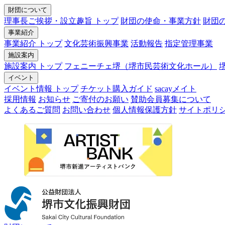
財団について
理事長ご挨拶・設立趣旨 トップ
財団の使命・事業方針
財団
事業紹介
事業紹介 トップ
文化芸術振興事業
活動報告
指定管理事業
施設案内
施設案内 トップ
フェニーチェ堺（堺市民芸術文化ホール）
イベント
イベント情報 トップ
チケット購入ガイド
sacayメイト
採用情報
お知らせ
ご寄付のお願い
賛助会員募集について
よくあるご質問
お問い合わせ
個人情報保護方針
サイトポリ