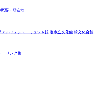
の概要・所在地
堺 アルフォンス・ミュシャ館
堺市立文化館
栂文化会館
シー
リンク集