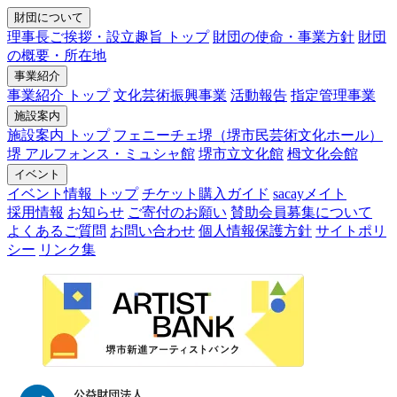
財団について
理事長ご挨拶・設立趣旨 トップ
財団の使命・事業方針
財団
の概要・所在地
事業紹介
事業紹介 トップ
文化芸術振興事業
活動報告
指定管理事業
施設案内
施設案内 トップ
フェニーチェ堺（堺市民芸術文化ホール）
堺 アルフォンス・ミュシャ館
堺市立文化館
栂文化会館
イベント
イベント情報 トップ
チケット購入ガイド
sacayメイト
採用情報
お知らせ
ご寄付のお願い
賛助会員募集について
よくあるご質問
お問い合わせ
個人情報保護方針
サイトポリ
シー
リンク集