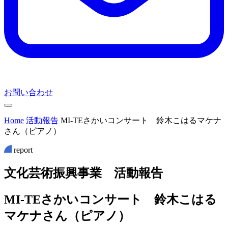
お問い合わせ
Home
活動報告
MI-TEさかいコンサート 鈴木こはるマケナ
さん（ピアノ）
report
文
化
芸
術
振
興
事
業
活
動
報
告
MI-TEさかいコンサート 鈴木こはる
マケナさん（ピアノ）