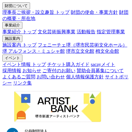
財団について
理事長ご挨拶・設立趣旨 トップ
財団の使命・事業方針
財団
の概要・所在地
事業紹介
事業紹介 トップ
文化芸術振興事業
活動報告
指定管理事業
施設案内
施設案内 トップ
フェニーチェ堺（堺市民芸術文化ホール）
堺 アルフォンス・ミュシャ館
堺市立文化館
栂文化会館
イベント
イベント情報 トップ
チケット購入ガイド
sacayメイト
採用情報
お知らせ
ご寄付のお願い
賛助会員募集について
よくあるご質問
お問い合わせ
個人情報保護方針
サイトポリ
シー
リンク集