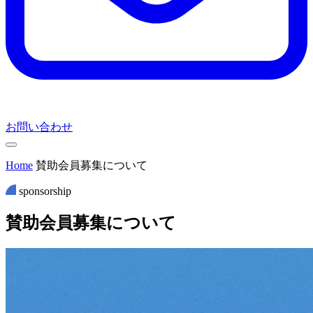
お問い合わせ
Home
賛助会員募集について
sponsorship
賛
助
会
員
募
集
に
つ
い
て