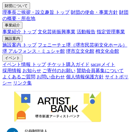
財団について
理事長ご挨拶・設立趣旨 トップ
財団の使命・事業方針
財団
の概要・所在地
事業紹介
事業紹介 トップ
文化芸術振興事業
活動報告
指定管理事業
施設案内
施設案内 トップ
フェニーチェ堺（堺市民芸術文化ホール）
堺 アルフォンス・ミュシャ館
堺市立文化館
栂文化会館
イベント
イベント情報 トップ
チケット購入ガイド
sacayメイト
採用情報
お知らせ
ご寄付のお願い
賛助会員募集について
よくあるご質問
お問い合わせ
個人情報保護方針
サイトポリ
シー
リンク集