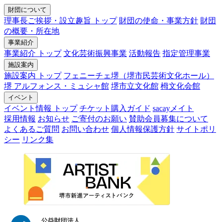
財団について
理事長ご挨拶・設立趣旨 トップ
財団の使命・事業方針
財団
の概要・所在地
事業紹介
事業紹介 トップ
文化芸術振興事業
活動報告
指定管理事業
施設案内
施設案内 トップ
フェニーチェ堺（堺市民芸術文化ホール）
堺 アルフォンス・ミュシャ館
堺市立文化館
栂文化会館
イベント
イベント情報 トップ
チケット購入ガイド
sacayメイト
採用情報
お知らせ
ご寄付のお願い
賛助会員募集について
よくあるご質問
お問い合わせ
個人情報保護方針
サイトポリ
シー
リンク集