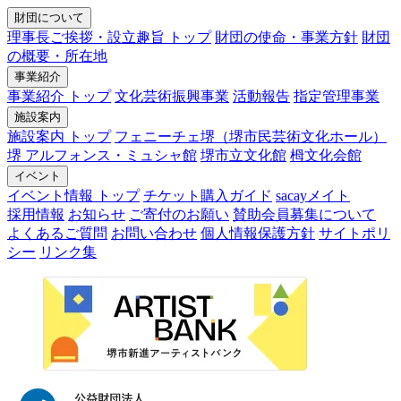
財団について
理事長ご挨拶・設立趣旨 トップ
財団の使命・事業方針
財団
の概要・所在地
事業紹介
事業紹介 トップ
文化芸術振興事業
活動報告
指定管理事業
施設案内
施設案内 トップ
フェニーチェ堺（堺市民芸術文化ホール）
堺 アルフォンス・ミュシャ館
堺市立文化館
栂文化会館
イベント
イベント情報 トップ
チケット購入ガイド
sacayメイト
採用情報
お知らせ
ご寄付のお願い
賛助会員募集について
よくあるご質問
お問い合わせ
個人情報保護方針
サイトポリ
シー
リンク集