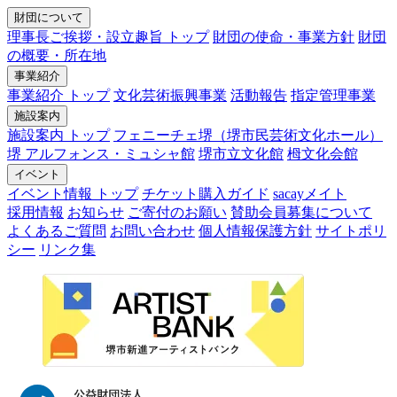
財団について
理事長ご挨拶・設立趣旨 トップ
財団の使命・事業方針
財団
の概要・所在地
事業紹介
事業紹介 トップ
文化芸術振興事業
活動報告
指定管理事業
施設案内
施設案内 トップ
フェニーチェ堺（堺市民芸術文化ホール）
堺 アルフォンス・ミュシャ館
堺市立文化館
栂文化会館
イベント
イベント情報 トップ
チケット購入ガイド
sacayメイト
採用情報
お知らせ
ご寄付のお願い
賛助会員募集について
よくあるご質問
お問い合わせ
個人情報保護方針
サイトポリ
シー
リンク集