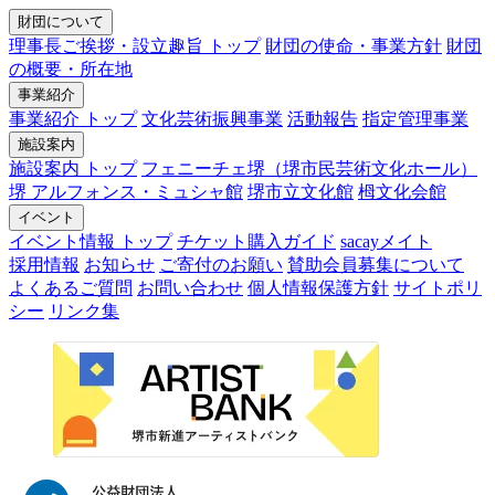
財団について
理事長ご挨拶・設立趣旨 トップ
財団の使命・事業方針
財団
の概要・所在地
事業紹介
事業紹介 トップ
文化芸術振興事業
活動報告
指定管理事業
施設案内
施設案内 トップ
フェニーチェ堺（堺市民芸術文化ホール）
堺 アルフォンス・ミュシャ館
堺市立文化館
栂文化会館
イベント
イベント情報 トップ
チケット購入ガイド
sacayメイト
採用情報
お知らせ
ご寄付のお願い
賛助会員募集について
よくあるご質問
お問い合わせ
個人情報保護方針
サイトポリ
シー
リンク集