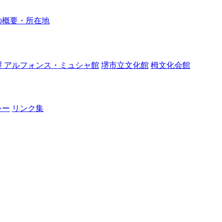
の概要・所在地
堺 アルフォンス・ミュシャ館
堺市立文化館
栂文化会館
シー
リンク集