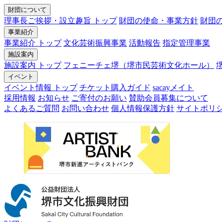
財団について
理事長ご挨拶・設立趣旨 トップ
財団の使命・事業方針
財団
事業紹介
事業紹介 トップ
文化芸術振興事業
活動報告
指定管理事業
施設案内
施設案内 トップ
フェニーチェ堺（堺市民芸術文化ホール）
イベント
イベント情報 トップ
チケット購入ガイド
sacayメイト
採用情報
お知らせ
ご寄付のお願い
賛助会員募集について
よくあるご質問
お問い合わせ
個人情報保護方針
サイトポリ