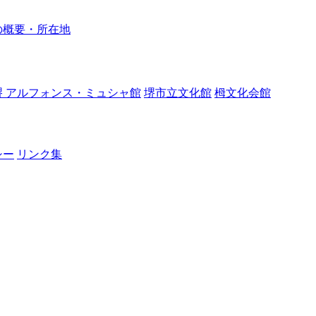
の概要・所在地
堺 アルフォンス・ミュシャ館
堺市立文化館
栂文化会館
シー
リンク集