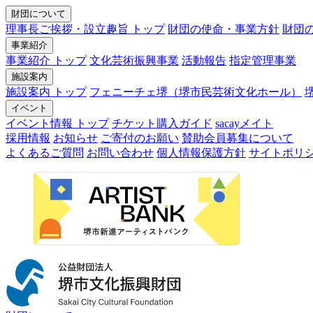
財団について
理事長ご挨拶・設立趣旨 トップ
財団の使命・事業方針
財団
事業紹介
事業紹介 トップ
文化芸術振興事業
活動報告
指定管理事業
施設案内
施設案内 トップ
フェニーチェ堺（堺市民芸術文化ホール）
イベント
イベント情報 トップ
チケット購入ガイド
sacayメイト
採用情報
お知らせ
ご寄付のお願い
賛助会員募集について
よくあるご質問
お問い合わせ
個人情報保護方針
サイトポリ