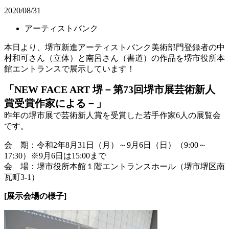
2020/08/31
アーティストバンク
本日より、堺市新進アーティストバンク美術部門登録者の中
村和可さん（立体）と南呂さん（書道）の作品を堺市役所本
館エントランスで展示しています！
「NEW FACE ART 堺－第73回堺市展芸術新人
賞受賞作家による－」
昨年の堺市展で芸術新人賞を受賞した若手作家6人の展覧会
です。
会 期：令和2年8月31日（月）～9月6日（日）（9:00～
17:30）※9月6日は15:00まで
会 場：堺市役所本館１階エントランスホール（堺市堺区南
瓦町3-1）
[展示会場の様子]