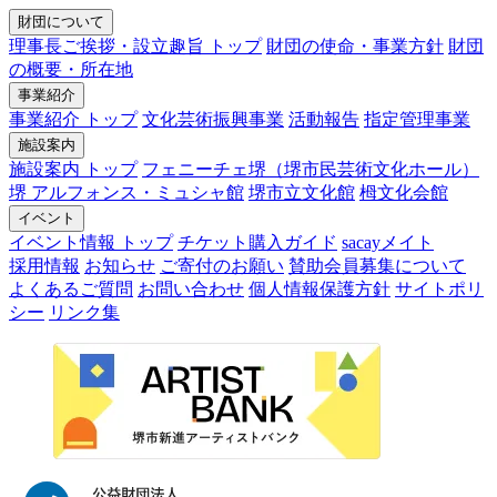
財団について
理事長ご挨拶・設立趣旨 トップ
財団の使命・事業方針
財団
の概要・所在地
事業紹介
事業紹介 トップ
文化芸術振興事業
活動報告
指定管理事業
施設案内
施設案内 トップ
フェニーチェ堺（堺市民芸術文化ホール）
堺 アルフォンス・ミュシャ館
堺市立文化館
栂文化会館
イベント
イベント情報 トップ
チケット購入ガイド
sacayメイト
採用情報
お知らせ
ご寄付のお願い
賛助会員募集について
よくあるご質問
お問い合わせ
個人情報保護方針
サイトポリ
シー
リンク集