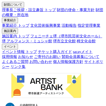
財団について
理事長ご挨拶・設立趣旨 トップ
財団の使命・事業方針
財団
の概要・所在地
事業紹介
事業紹介 トップ
文化芸術振興事業
活動報告
指定管理事業
施設案内
施設案内 トップ
フェニーチェ堺（堺市民芸術文化ホール）
堺 アルフォンス・ミュシャ館
堺市立文化館
栂文化会館
イベント
イベント情報 トップ
チケット購入ガイド
sacayメイト
採用情報
お知らせ
ご寄付のお願い
賛助会員募集について
よくあるご質問
お問い合わせ
個人情報保護方針
サイトポリ
シー
リンク集