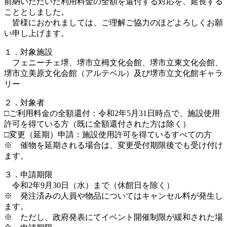
前納いただいた利用料金の全額を還付する対応を、延長する
こととしました。
皆様におかれましては、ご理解ご協力のほどよろしくお願
い申し上げます。
１．対象施設
フェニーチェ堺、堺市立栂文化会館、堺市立東文化会館、
堺市立美原文化会館（アルテベル）及び堺市立文化館ギャラ
リー
２．対象者
□ご利用料金の全額還付：令和2年5月31日時点で、施設使用
許可を得ている方（既に全額還付された方は除く）
□変更（延期）申請：施設使用許可を得ているすべての方
※ 催物を延期される場合は、変更受付期限後でも受け付け
ます。
３．申請期限
令和2年9月30日（水）まで（休館日を除く）
※ 発注済みの人員や物品についてはキャンセル料が発生し
ます。
※ ただし、政府発表にてイベント開催制限が緩和された場