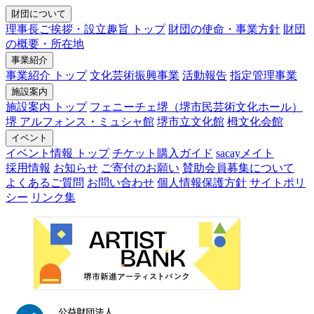
財団について
理事長ご挨拶・設立趣旨 トップ
財団の使命・事業方針
財団
の概要・所在地
事業紹介
事業紹介 トップ
文化芸術振興事業
活動報告
指定管理事業
施設案内
施設案内 トップ
フェニーチェ堺（堺市民芸術文化ホール）
堺 アルフォンス・ミュシャ館
堺市立文化館
栂文化会館
イベント
イベント情報 トップ
チケット購入ガイド
sacayメイト
採用情報
お知らせ
ご寄付のお願い
賛助会員募集について
よくあるご質問
お問い合わせ
個人情報保護方針
サイトポリ
シー
リンク集