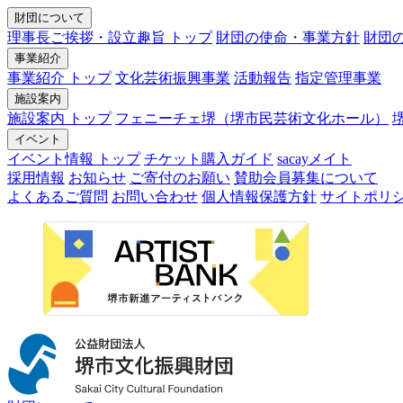
財団について
理事長ご挨拶・設立趣旨 トップ
財団の使命・事業方針
財団
事業紹介
事業紹介 トップ
文化芸術振興事業
活動報告
指定管理事業
施設案内
施設案内 トップ
フェニーチェ堺（堺市民芸術文化ホール）
イベント
イベント情報 トップ
チケット購入ガイド
sacayメイト
採用情報
お知らせ
ご寄付のお願い
賛助会員募集について
よくあるご質問
お問い合わせ
個人情報保護方針
サイトポリ