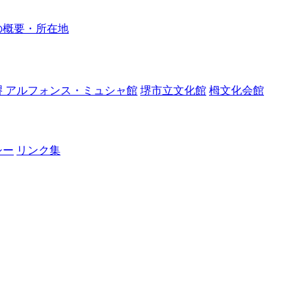
の概要・所在地
堺 アルフォンス・ミュシャ館
堺市立文化館
栂文化会館
シー
リンク集