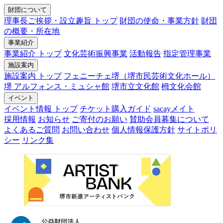
財団について
理事長ご挨拶・設立趣旨 トップ
財団の使命・事業方針
財団
の概要・所在地
事業紹介
事業紹介 トップ
文化芸術振興事業
活動報告
指定管理事業
施設案内
施設案内 トップ
フェニーチェ堺（堺市民芸術文化ホール）
堺 アルフォンス・ミュシャ館
堺市立文化館
栂文化会館
イベント
イベント情報 トップ
チケット購入ガイド
sacayメイト
採用情報
お知らせ
ご寄付のお願い
賛助会員募集について
よくあるご質問
お問い合わせ
個人情報保護方針
サイトポリ
シー
リンク集