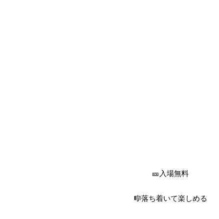
🎫入場無料
🎼落ち着いて楽しめる