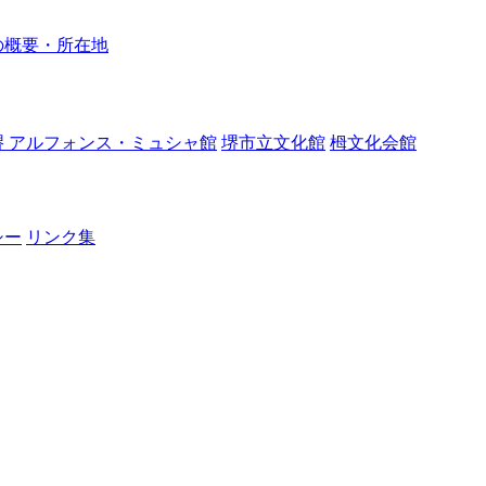
の概要・所在地
堺 アルフォンス・ミュシャ館
堺市立文化館
栂文化会館
シー
リンク集