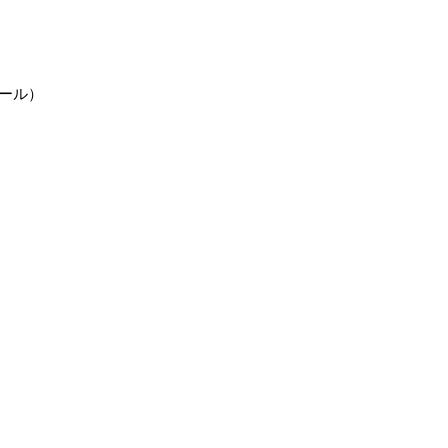
ール）
館