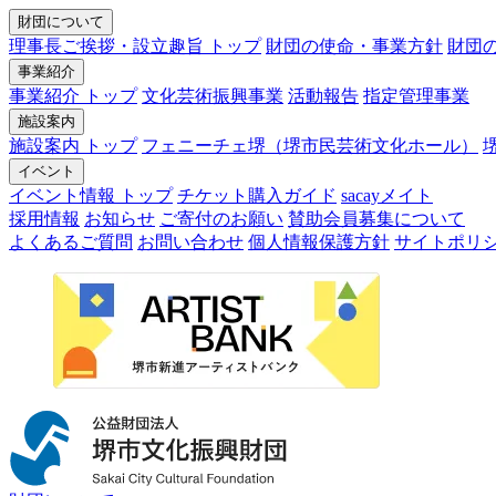
財団について
理事長ご挨拶・設立趣旨 トップ
財団の使命・事業方針
財団
事業紹介
事業紹介 トップ
文化芸術振興事業
活動報告
指定管理事業
施設案内
施設案内 トップ
フェニーチェ堺（堺市民芸術文化ホール）
イベント
イベント情報 トップ
チケット購入ガイド
sacayメイト
採用情報
お知らせ
ご寄付のお願い
賛助会員募集について
よくあるご質問
お問い合わせ
個人情報保護方針
サイトポリ