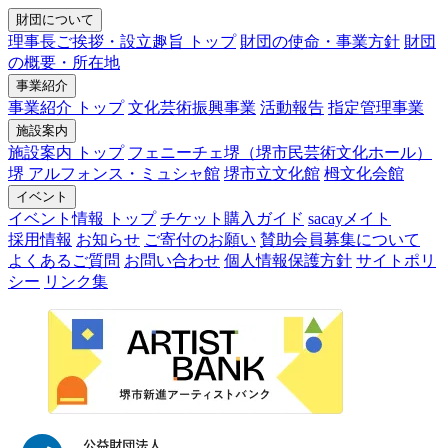
財団について
理事長ご挨拶・設立趣旨 トップ
財団の使命・事業方針
財団
の概要・所在地
事業紹介
事業紹介 トップ
文化芸術振興事業
活動報告
指定管理事業
施設案内
施設案内 トップ
フェニーチェ堺（堺市民芸術文化ホール）
堺 アルフォンス・ミュシャ館
堺市立文化館
栂文化会館
イベント
イベント情報 トップ
チケット購入ガイド
sacayメイト
採用情報
お知らせ
ご寄付のお願い
賛助会員募集について
よくあるご質問
お問い合わせ
個人情報保護方針
サイトポリ
シー
リンク集