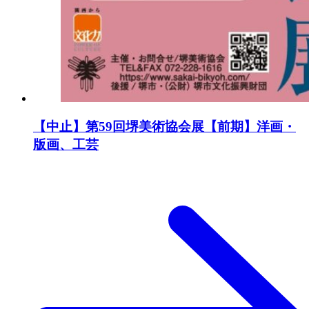
【中止】第59回堺美術協会展【前期】洋画・
版画、工芸