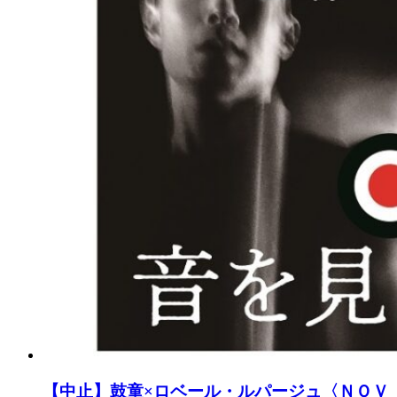
【中止】鼓童×ロベール・ルパージュ〈ＮＯＶ