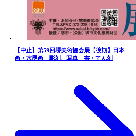
【中止】第59回堺美術協会展【後期】日本
画・水墨画、彫刻、写真、書・てん刻