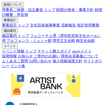
財団について
理事長ご挨拶・設立趣旨 トップ
財団の使命・事業方針
財団
の概要・所在地
事業紹介
事業紹介 トップ
文化芸術振興事業
活動報告
指定管理事業
施設案内
施設案内 トップ
フェニーチェ堺（堺市民芸術文化ホール）
堺 アルフォンス・ミュシャ館
堺市立文化館
栂文化会館
イベント
イベント情報 トップ
チケット購入ガイド
sacayメイト
採用情報
お知らせ
ご寄付のお願い
賛助会員募集について
よくあるご質問
お問い合わせ
個人情報保護方針
サイトポリ
シー
リンク集