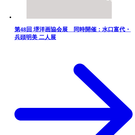
第48回 堺洋画協会展 同時開催：水口富代・
兵頭明美 二人展