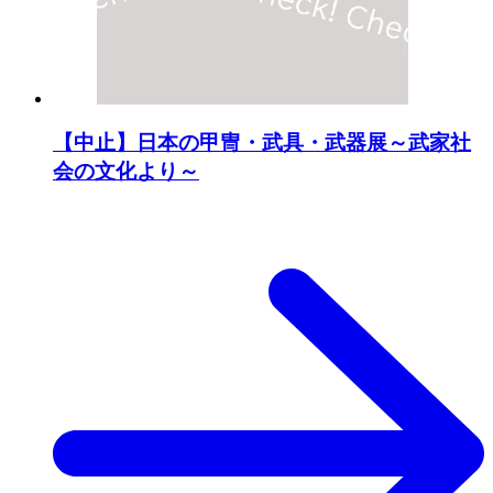
【中止】日本の甲冑・武具・武器展～武家社
会の文化より～