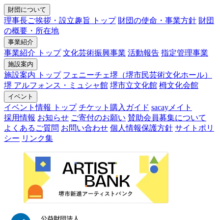
財団について
理事長ご挨拶・設立趣旨 トップ
財団の使命・事業方針
財団
の概要・所在地
事業紹介
事業紹介 トップ
文化芸術振興事業
活動報告
指定管理事業
施設案内
施設案内 トップ
フェニーチェ堺（堺市民芸術文化ホール）
堺 アルフォンス・ミュシャ館
堺市立文化館
栂文化会館
イベント
イベント情報 トップ
チケット購入ガイド
sacayメイト
採用情報
お知らせ
ご寄付のお願い
賛助会員募集について
よくあるご質問
お問い合わせ
個人情報保護方針
サイトポリ
シー
リンク集