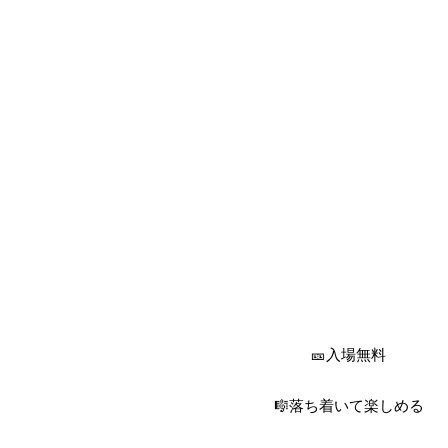
🎫入場無料
🎼落ち着いて楽しめる