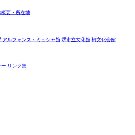
の概要・所在地
堺 アルフォンス・ミュシャ館
堺市立文化館
栂文化会館
シー
リンク集