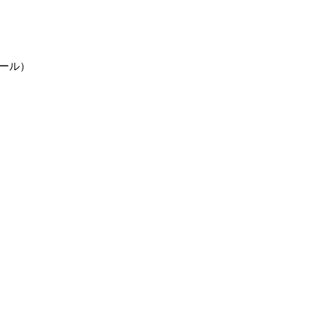
ール）
館