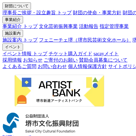
財団について
理事長ご挨拶・設立趣旨 トップ
財団の使命・事業方針
財団
事業紹介
事業紹介 トップ
文化芸術振興事業
活動報告
指定管理事業
施設案内
施設案内 トップ
フェニーチェ堺（堺市民芸術文化ホール）
イベント
イベント情報 トップ
チケット購入ガイド
sacayメイト
採用情報
お知らせ
ご寄付のお願い
賛助会員募集について
よくあるご質問
お問い合わせ
個人情報保護方針
サイトポリ