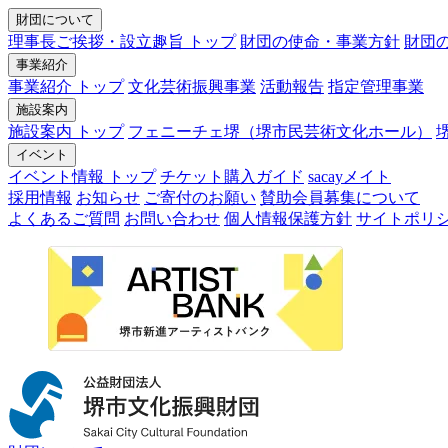
財団について
理事長ご挨拶・設立趣旨 トップ
財団の使命・事業方針
財団
事業紹介
事業紹介 トップ
文化芸術振興事業
活動報告
指定管理事業
施設案内
施設案内 トップ
フェニーチェ堺（堺市民芸術文化ホール）
イベント
イベント情報 トップ
チケット購入ガイド
sacayメイト
採用情報
お知らせ
ご寄付のお願い
賛助会員募集について
よくあるご質問
お問い合わせ
個人情報保護方針
サイトポリ