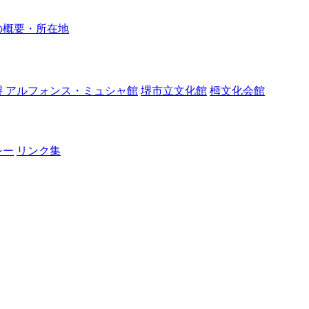
の概要・所在地
堺 アルフォンス・ミュシャ館
堺市立文化館
栂文化会館
シー
リンク集