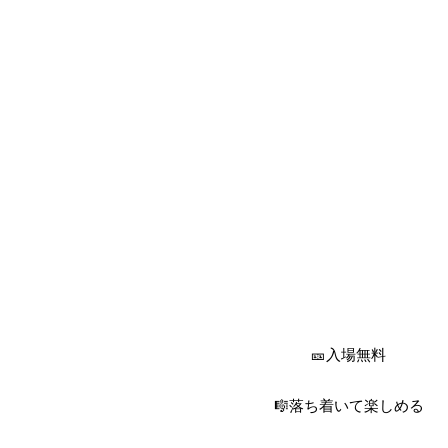
🎫入場無料
🎼落ち着いて楽しめる