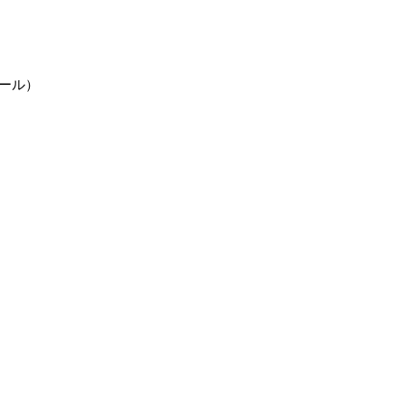
ール）
館