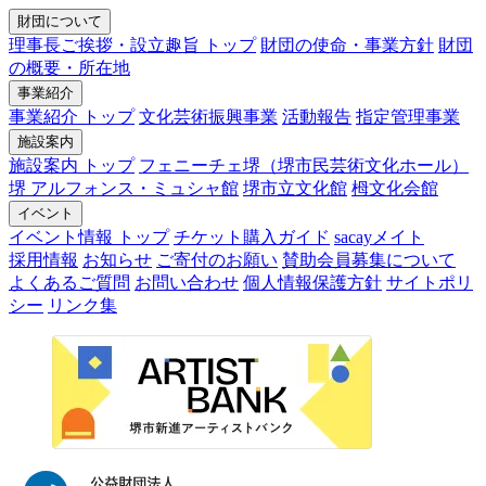
財団について
理事長ご挨拶・設立趣旨 トップ
財団の使命・事業方針
財団
の概要・所在地
事業紹介
事業紹介 トップ
文化芸術振興事業
活動報告
指定管理事業
施設案内
施設案内 トップ
フェニーチェ堺（堺市民芸術文化ホール）
堺 アルフォンス・ミュシャ館
堺市立文化館
栂文化会館
イベント
イベント情報 トップ
チケット購入ガイド
sacayメイト
採用情報
お知らせ
ご寄付のお願い
賛助会員募集について
よくあるご質問
お問い合わせ
個人情報保護方針
サイトポリ
シー
リンク集